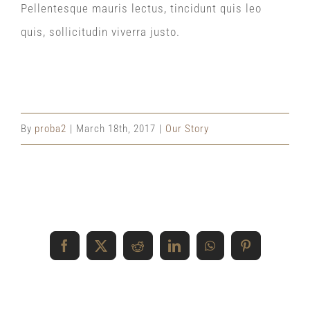
Pellentesque mauris lectus, tincidunt quis leo
quis, sollicitudin viverra justo.
By
proba2
|
March 18th, 2017
|
Our Story
Share This Event Info!
Facebook
X
Reddit
LinkedIn
WhatsApp
Pinterest